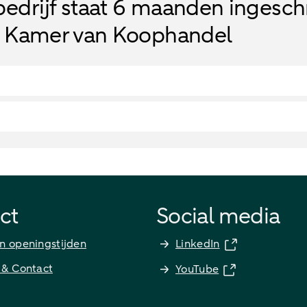
bedrijf staat 6 maanden ingesc
e Kamer van Koophandel
ct
Social media
n openingstijden
LinkedIn
 & Contact
YouTube