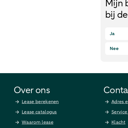
Mijn 
bij d
Ja
Nee
Over ons
Conta
Lease berekenen
Adres e
Lease catalogus
Service
Waarom lease
Klacht