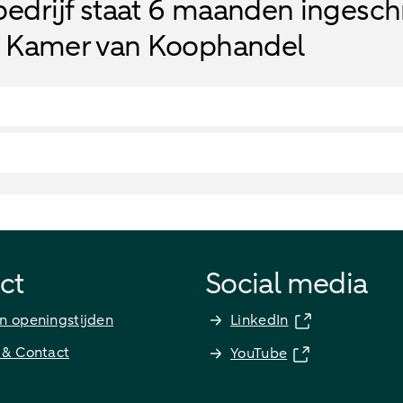
bedrijf staat 6 maanden ingesc
e Kamer van Koophandel
ct
Social media
n openingstijden
LinkedIn
 & Contact
YouTube