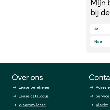
Mijn 
bij d
Ja
Nee
Over ons
Conta
Lease berekenen
Adres e
Lease catalogus
Service
Waarom lease
Klacht