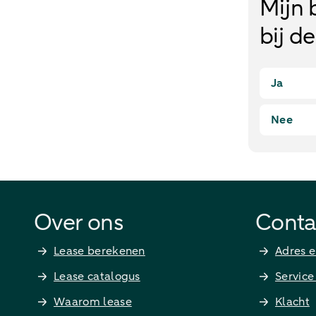
Mijn 
bij d
Ja
Nee
Over ons
Conta
Lease berekenen
Adres e
Lease catalogus
Service
Waarom lease
Klacht