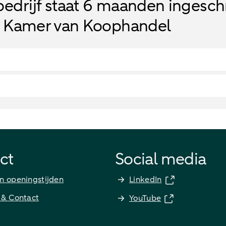
bedrijf staat 6 maanden ingesc
e Kamer van Koophandel
ct
Social media
n openingstijden
LinkedIn
 & Contact
YouTube