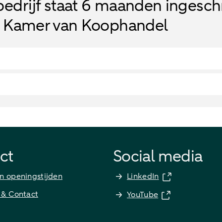
bedrijf staat 6 maanden ingesc
e Kamer van Koophandel
ct
Social media
n openingstijden
LinkedIn
 & Contact
YouTube