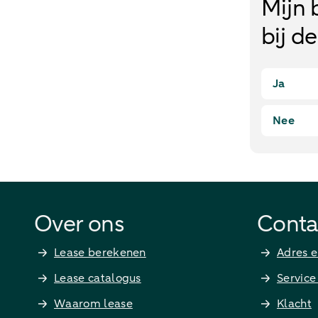
Mijn 
bij d
Ja
Nee
Over ons
Conta
Lease berekenen
Adres e
Lease catalogus
Service
Waarom lease
Klacht