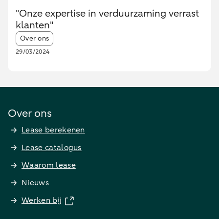
"Onze expertise in verduurzaming verrast
klanten"
Article tags:
Over ons
29/03/2024
Over ons
Lease berekenen
Lease catalogus
Waarom lease
Nieuws
Werken bij