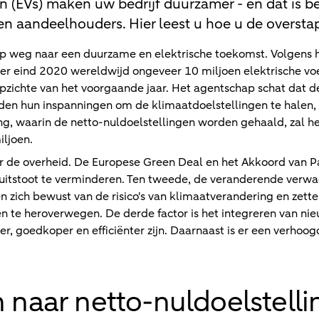
n (EVs) maken uw bedrijf duurzamer - en dat is be
 en aandeelhouders. Hier leest u hoe u de overst
 op weg naar een duurzame en elektrische toekomst. Volgens h
r eind 2020 wereldwijd ongeveer 10 miljoen elektrische voe
opzichte van het voorgaande jaar. Het agentschap schat dat d
en hun inspanningen om de klimaatdoelstellingen te halen, v
g, waarin de netto-nuldoelstellingen worden gehaald, zal h
ljoen.
or de overheid. De Europese Green Deal en het Akkoord van P
itstoot te verminderen. Ten tweede, de veranderende verwa
zich bewust van de risico's van klimaatverandering en zett
n te heroverwegen. De derde factor is het integreren van ni
r, goedkoper en efficiënter zijn. Daarnaast is er een verhoo
n naar netto-nuldoelstell