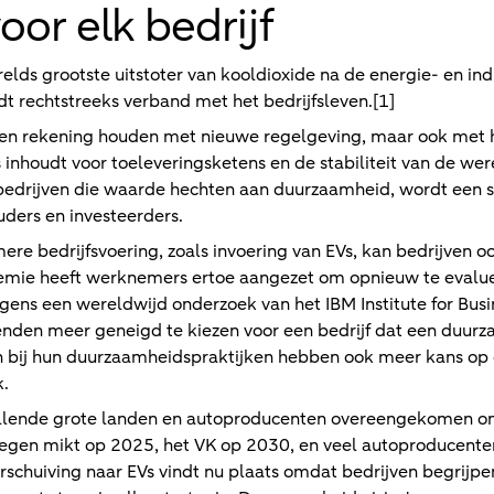
or elk bedrijf
relds grootste uitstoter van kooldioxide na de energie- en ind
dt rechtstreeks verband met het bedrijfsleven.[1]
een rekening houden met nieuwe regelgeving, maar ook met h
s inhoudt voor toeleveringsketens en de stabiliteit van de wer
edrijven die waarde hechten aan duurzaamheid, wordt een s
uders en investeerders.
e bedrijfsvoering, zoals invoering van EVs, kan bedrijven o
demie heeft werknemers ertoe aangezet om opnieuw te evalu
gens een wereldwijd onderzoek van het IBM Institute for Busi
en meer geneigd te kiezen voor een bedrijf dat een duurza
 bij hun duurzaamheidspraktijken hebben ook meer kans op 
k.
hillende grote landen en autoproducenten overeengekomen o
rwegen mikt op 2025, het VK op 2030, en veel autoproducente
rschuiving naar EVs vindt nu plaats omdat bedrijven begrijpe