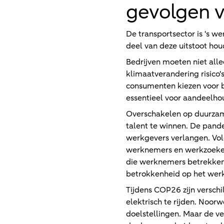
gevolgen vo
De transportsector is 's we
deel van deze uitstoot hou
Bedrijven moeten niet all
klimaatverandering risico'
consumenten kiezen voor b
essentieel voor aandeelho
Overschakelen op duurzamer
talent te winnen. De pan
werkgevers verlangen. Vol
werknemers en werkzoekend
die werknemers betrekken
betrokkenheid op het wer
Tijdens COP26 zijn versc
elektrisch te rijden. Noo
doelstellingen. Maar de ve