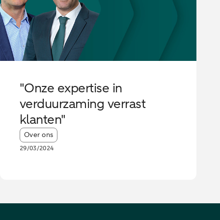
"Onze expertise in
verduurzaming verrast
klanten"
Article tags:
Over ons
29/03/2024