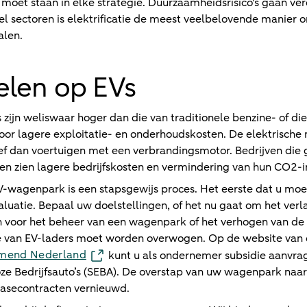
moet staan in elke strategie. Duurzaamheidsrisico's gaan ver
veel sectoren is elektrificatie de meest veelbelovende manier 
alen.
elen op EVs
zijn weliswaar hoger dan die van traditionele benzine- of die
 lagere exploitatie- en onderhoudskosten. De elektrische m
f dan voertuigen met een verbrandingsmotor. Bedrijven die
n zien lagere bedrijfskosten en vermindering van hun CO2-
-wagenpark is een stapsgewijs proces. Het eerste dat u moe
luatie. Bepaal uw doelstellingen, of het nu gaat om het ver
n voor het beheer van een wagenpark of het verhogen van de
ie van EV-laders moet worden overwogen. Op de website van
emend Nederland
kunt u als ondernemer subsidie aanvra
ze Bedrijfsauto’s (SEBA). De overstap van uw wagenpark naar
asecontracten vernieuwd.