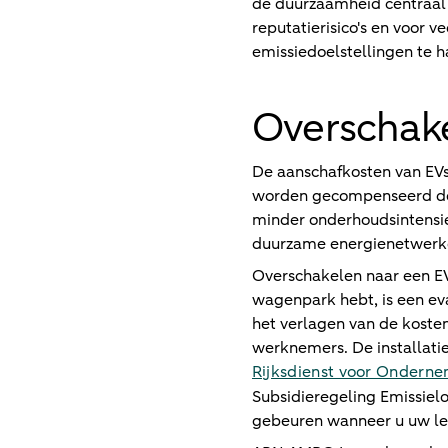
de duurzaamheid centraal 
reputatierisico's en voor 
emissiedoelstellingen te h
Overschak
De aanschafkosten van EVs 
worden gecompenseerd door
minder onderhoudsintensie
duurzame energienetwerke
Overschakelen naar een EV
wagenpark hebt, is een eva
het verlagen van de koste
werknemers. De installat
Rijksdienst voor Ondern
Subsidieregeling Emissielo
gebeuren wanneer u uw le