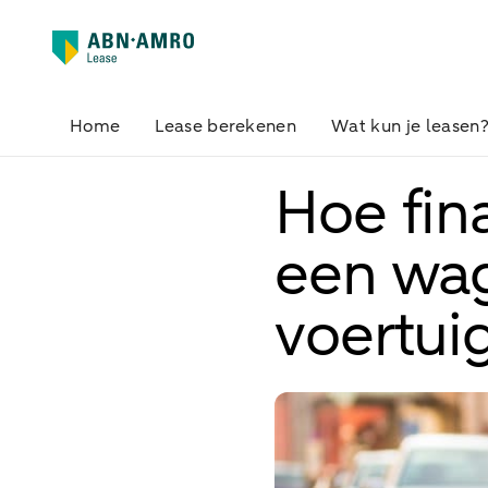
Home
Lease berekenen
Wat kun je leasen
Hoe fina
een wag
voertui