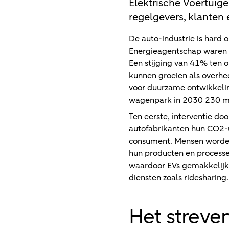
Elektrische Voertuige
regelgevers, klanten
De auto-industrie is hard
Energieagentschap waren e
Een stijging van 41% ten 
kunnen groeien als overhed
voor duurzame ontwikkelin
wagenpark in 2030 230 mi
Ten eerste, interventie do
autofabrikanten hun CO2-u
consument. Mensen worden 
hun producten en processe
waardoor EVs gemakkelijke
diensten zoals ridesharing.
Het streve