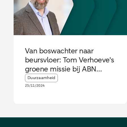
Van boswachter naar
beursvloer: Tom Verhoeve's
groene missie bij ABN
AMRO ABF
Article tags:
Duurzaamheid
25/11/2024