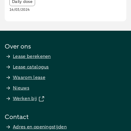
Article tags:
Daily dose
14/03/2024
Over ons
Lease berekenen
Lease catalogus
Waarom lease
Nieuws
Werken bij
Contact
Adres en openingstijden