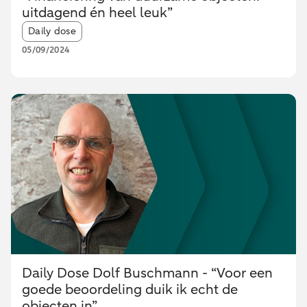
uitdagend én heel leuk”
Article tags:
Daily dose
05/09/2024
Daily Dose Dolf Buschmann - “Voor een
goede beoordeling duik ik echt de
objecten in”