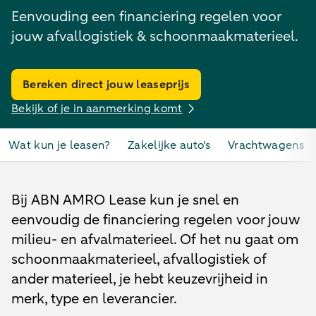
Eenvouding een financiering regelen voor
jouw af­val­lo­gis­tiek & schoon­maak­ma­te­ri­eel.
Bereken direct jouw leaseprijs
Bekijk of je in aanmerking komt
Wat kun je leasen?
Zakelijke auto's
Vrachtwagens
Bij ABN AMRO Lease kun je snel en
eenvoudig de financiering regelen voor jouw
milieu- en afvalmaterieel. Of het nu gaat om
schoon­maak­ma­te­ri­eel, af­val­lo­gis­tiek of
ander materieel, je hebt keuzevrijheid in
merk, type en leverancier.