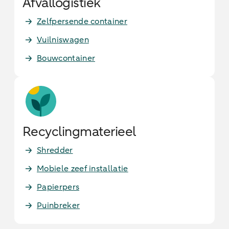
Af­val­lo­gis­tiek
Zelfpersende container
Vuilniswagen
Bouwcontainer
Re­cy­cling­ma­te­ri­eel
Shredder
Mobiele zeef installatie
Papierpers
Puinbreker