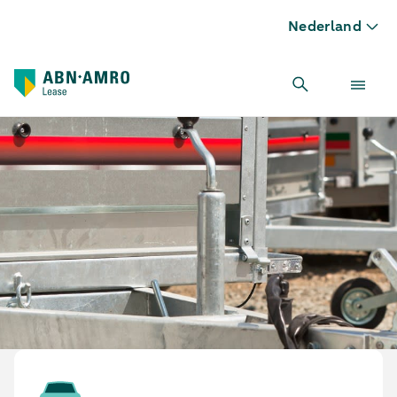
Nederland
Aanhangwagen leasen