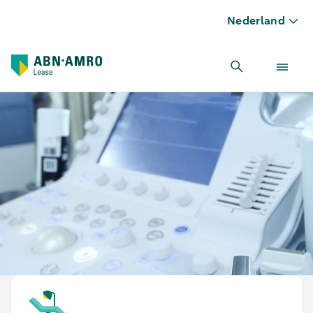
Nederland
Echoapparaat leasen