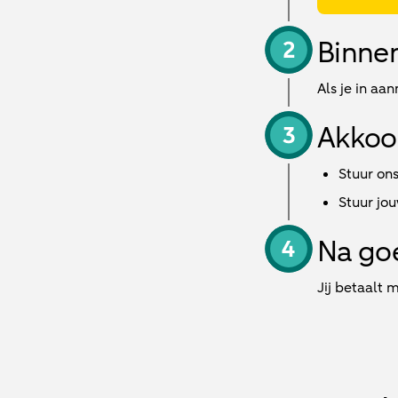
Binne
Als je in aa
Akkoor
Stuur on
Stuur jo
Na goe
Jij betaalt 