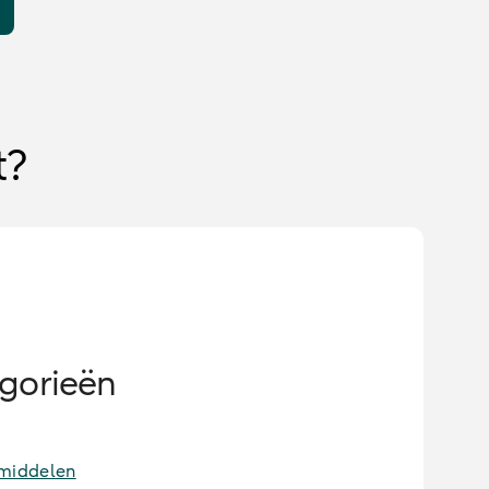
t?
gorieën
smiddelen