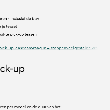
ren - inclusief de btw
 je leaset
uikte pick-up leasen
 pick-up
Leaseaanvraag in 4 stappen
Veelgestelde vragen
ick-up
ëren per model en de duur van het