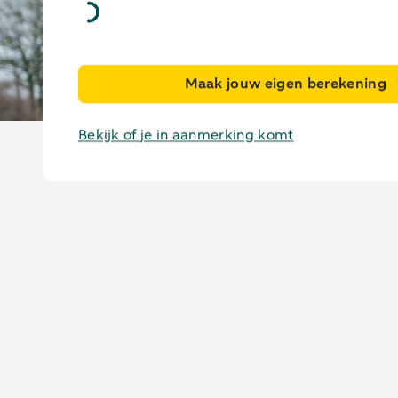
Maak jouw eigen berekening
Pick-up leasen
Bekijk of je in aanmerking komt