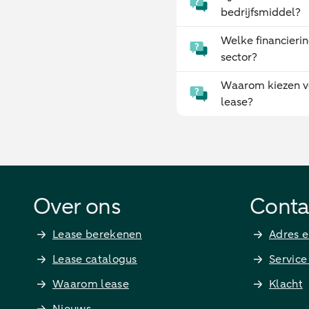
bedrijfsmiddel?
Welke financierin
sector?
Waarom kiezen v
lease?
Over ons
Conta
Lease berekenen
Adres e
Lease catalogus
Service
Waarom lease
Klacht