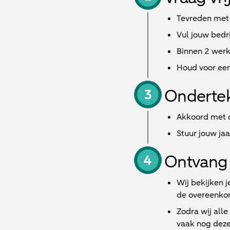
Tevreden met
Vul jouw bedri
Binnen
2 wer
Houd voor een
Onderte
Akkoord met d
Stuur jouw ja
Ontvang 
Wij bekijken j
de overeenkom
Zodra wij all
vaak nog deze