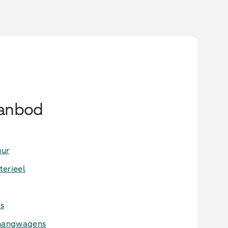
aanbod
uur
terieel
s
nhangwagens