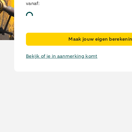
vanaf:
Maak jouw eigen berekeni
Bulldozer leasen
Bekijk of je in aanmerking komt