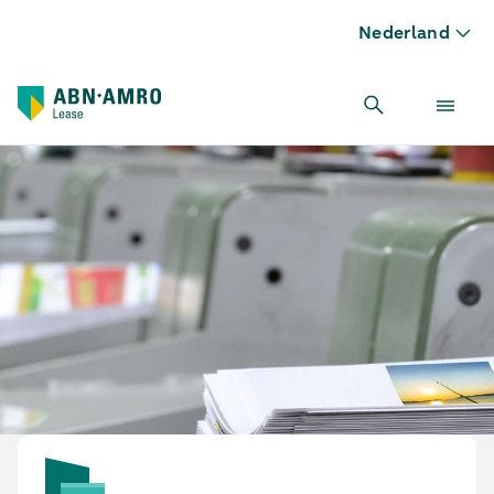
Nederland
Bindmachine leasen