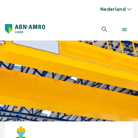
Nederland
Bovenloopkraan leasen