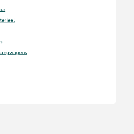
uur
terieel
s
nhangwagens