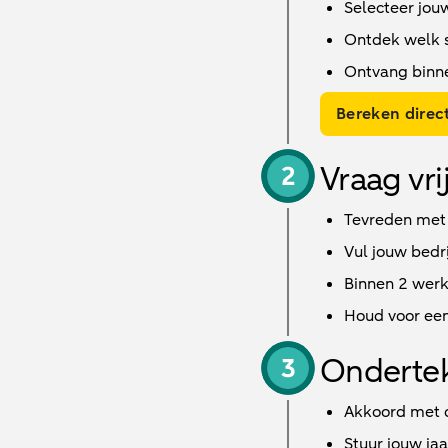
Selecteer jou
Ontdek welk sc
Ontvang binn
Bereken direct
Vraag vri
Tevreden met
Vul jouw bedri
Binnen
2 wer
Houd voor een
Onderte
Akkoord met d
Stuur jouw ja