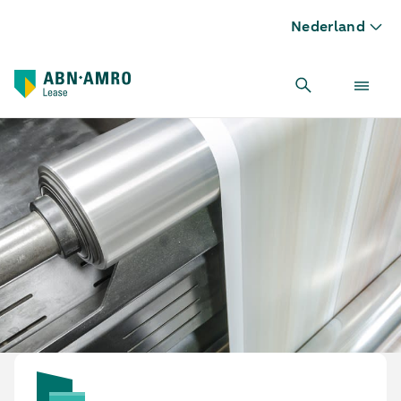
Nederland
Papierboor leasen